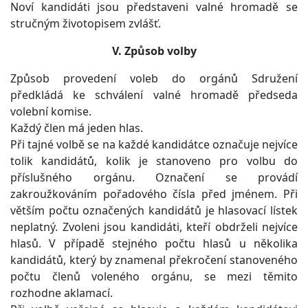
Noví kandidáti jsou představeni valné hromadě se
stručným životopisem zvlášť.
V. Způsob volby
Způsob provedení voleb do orgánů Sdružení
předkládá ke schválení valné hromadě předseda
volební komise.
Každý člen má jeden hlas.
Při tajné volbě se na každé kandidátce označuje nejvíce
tolik kandidátů, kolik je stanoveno pro volbu do
příslušného orgánu. Označení se provádí
zakroužkováním pořadového čísla před jménem. Při
větším počtu označených kandidátů je hlasovací lístek
neplatný. Zvoleni jsou kandidáti, kteří obdrželi nejvíce
hlasů. V případě stejného počtu hlasů u několika
kandidátů, který by znamenal překročení stanoveného
počtu členů voleného orgánu, se mezi těmito
rozhodne aklamací.