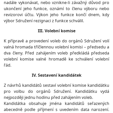
nadále vykonávat, nebo vznikne-li závažný důvod pro
ukončení jeho funkce, oznámí to členu výboru nebo
revizorovi účtu. Výkon jeho funkce končí dnem, kdy
výbor Sdružení rezignaci z funkce schválil.
III. Volební komise
K přípravě a provedení voleb do orgánů Sdružení volí
valná hromada tříčlennou volební komisi – předsedu a
dva členy. Před zahájením voleb předkládá předseda
volební komise valné hromadě ke schválení volební
řád.
IV. Sestavení kandidátek
Z návrhů kandidátů sestaví volební komise kandidátku
pro volbu do orgánů Sdružení. Kandidátku vydá
nejpozději jednu hodinu před zahájením voleb.
Kandidátka obsahuje jména kandidátů seřazených
abecedně podle příjmení s uvedením data narození.