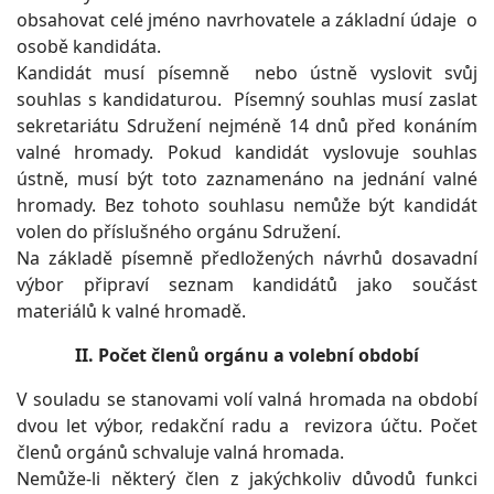
obsahovat celé jméno navrhovatele a základní údaje o
osobě kandidáta.
Kandidát musí písemně nebo ústně vyslovit svůj
souhlas s kandidaturou. Písemný souhlas musí zaslat
sekretariátu Sdružení nejméně 14 dnů před konáním
valné hromady. Pokud kandidát vyslovuje souhlas
ústně, musí být toto zaznamenáno na jednání valné
hromady. Bez tohoto souhlasu nemůže být kandidát
volen do příslušného orgánu Sdružení.
Na základě písemně předložených návrhů dosavadní
výbor připraví seznam kandidátů jako součást
materiálů k valné hromadě.
II. Počet členů orgánu a volební období
V souladu se stanovami volí valná hromada na období
dvou let výbor, redakční radu a revizora účtu. Počet
členů orgánů schvaluje valná hromada.
Nemůže-li některý člen z jakýchkoliv důvodů funkci