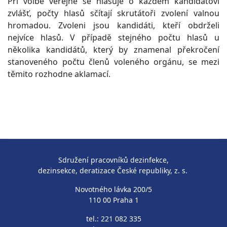
Při volbě veřejné se hlasuje o každém kandidátovi
zvlášť, počty hlasů sčítají skrutátoři zvolení valnou
hromadou. Zvoleni jsou kandidáti, kteří obdrželi
nejvíce hlasů. V případě stejného počtu hlasů u
několika kandidátů, který by znamenal překročení
stanoveného počtu členů voleného orgánu, se mezi
těmito rozhodne aklamací.
Sdružení pracovníků dezinfekce,
dezinsekce, deratizace České republiky, z. s.
Novotného lávka 200/5
110 00 Praha 1
tel.: 221 082 335